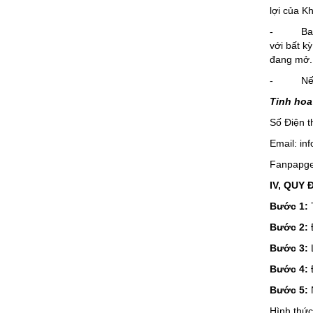
lợi của K
- Ban quả
với bất k
đang mở.
- Nếu phá
Tinh hoa
Số Điện t
Email: in
Fanpapg
IV, QUY
Bước 1:
T
Bước 2:
Bước 3:
Bước 4:
Bước 5:
Hình thức