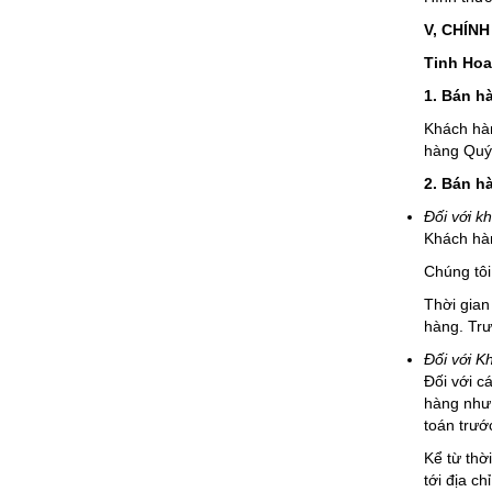
V, CHÍN
Tinh Hoa
1. Bán hà
Khách hàn
hàng Quý 
2. Bán h
Đối với k
Khách hàn
Chúng tôi
Thời gian 
hàng. Tr
Đối với K
Đối với c
hàng như 
toán trướ
Kể từ thờ
tới địa c