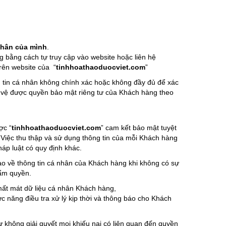
nhân của mình
.
 bằng cách tự truy cập vào website hoặc liên hệ
trên website của “
tinhhoathaoduocviet.com
”
 tin cá nhân không chính xác hoặc không đầy đủ để xác
 vệ được quyền bảo mật riêng tư của Khách hàng theo
ợc “
tinhhoathaoduocviet.com
” cam kết bảo mật tuyệt
. Việc thu thập và sử dụng thông tin của mỗi Khách hàng
áp luật có quy định khác.
 về thông tin cá nhân của Khách hàng khi không có sự
hẩm quyền.
ất mát dữ liệu cá nhân Khách hàng,
c năng điều tra xử lý kịp thời và thông báo cho Khách
 không giải quyết mọi khiếu nại có liên quan đến quyền