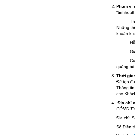
Phạm vi 
“tinhhoat
- Thông 
Những thô
khoản khá
- Hỗ tr
- Giải 
- Cung cấ
quảng bá 
Thời gian
Để tạo đư
Thông tin
cho Khách
Địa chỉ 
CÔNG TY
Địa chỉ: 
Số Điện t