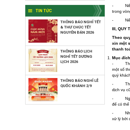
- Nếu do 
TIN TỨC
trong vòn
- Nếu do
THÔNG BÁO NGHỈ TẾT
& THƯ CHÚC TẾT
III, QU
NGUYÊN ĐÁN 2026
Theo quy
xin một 
thanh to
THÔNG BÁO LỊCH
NGHỈ TẾT DƯƠNG
Mục đích
LỊCH 2026
- Theo 
một số th
quý khách
THÔNG BÁO NGHỈ LỄ
- Thông t
QUỐC KHÁNH 2/9
dịch vụ c
- Ngoài r
để có thể
- Những t
xử lý bởi