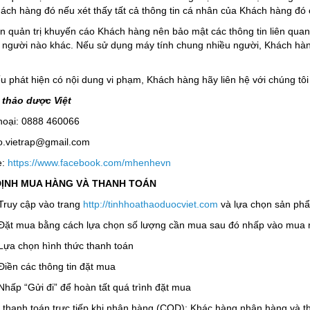
hách hàng đó nếu xét thấy tất cả thông tin cá nhân của Khách hàng đó
n trị khuyến cáo Khách hàng nên bảo mật các thông tin liên quan 
ỳ người nào khác. Nếu sử dụng máy tính chung nhiều người, Khách hàn
t hiện có nội dung vi phạm, Khách hàng hãy liên hệ với chúng tôi th
 thảo dược Việt
hoại: 0888 460066
fo.vietrap@gmail.com
e:
https://www.facebook.com/mhenhevn
 ĐỊNH MUA HÀNG VÀ THANH TOÁN
ruy cập vào trang
http://tinhhoathaoduocviet.com
và lựa chọn sản ph
Đặt mua bằng cách lựa chọn số lượng cần mua sau đó nhấp vào mua
Lựa chọn hình thức thanh toán
Điền các thông tin đặt mua
Nhấp “Gửi đi” để hoàn tất quá trình đặt mua
 thanh toán trực tiếp khi nhận hàng (COD): Khác hàng nhận hàng và t