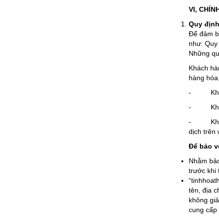
VI, CHÍ
Quy định
Để đảm bả
như: Quy 
Những quy
Khách hàn
hàng hóa,
- Khách 
- Khách 
- Khách h
dịch trên 
Để bảo v
Nhằm bảo 
trước khi
“tinhhoat
tên, địa c
không giả
cung cấp 