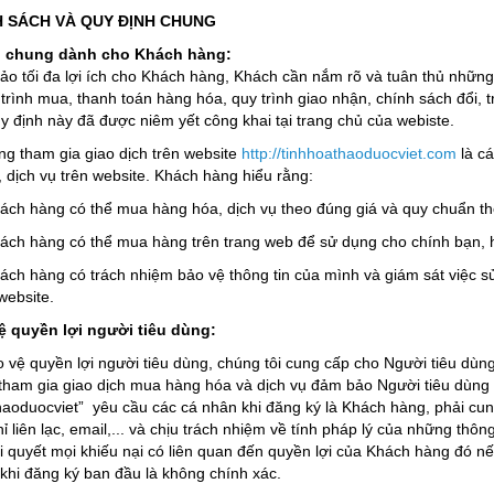
NH SÁCH VÀ QUY ĐỊNH CHUNG
 chung dành cho Khách hàng:
o tối đa lợi ích cho Khách hàng, Khách cần nắm rõ và tuân thủ nhữn
trình mua, thanh toán hàng hóa, quy trình giao nhận, chính sách đổi, 
 định này đã được niêm yết công khai tại trang chủ của webiste.
g tham gia giao dịch trên website
http://tinhhoathaoduocviet.com
là cá
 dịch vụ trên website. Khách hàng hiểu rằng:
hàng có thể mua hàng hóa, dịch vụ theo đúng giá và quy chuẩn theo
hàng có thể mua hàng trên trang web để sử dụng cho chính bạn, h
àng có trách nhiệm bảo vệ thông tin của mình và giám sát việc sử d
website.
ệ quyền lợi người tiêu dùng:
vệ quyền lợi người tiêu dùng, chúng tôi cung cấp cho Người tiêu dùng n
 tham gia giao dịch mua hàng hóa và dịch vụ đảm bảo Người tiêu dùn
haoduocviet” yêu cầu các cá nhân khi đăng ký là Khách hàng, phải cun
hỉ liên lạc, email,... và chịu trách nhiệm về tính pháp lý của những thô
i quyết mọi khiếu nại có liên quan đến quyền lợi của Khách hàng đó nế
khi đăng ký ban đầu là không chính xác.