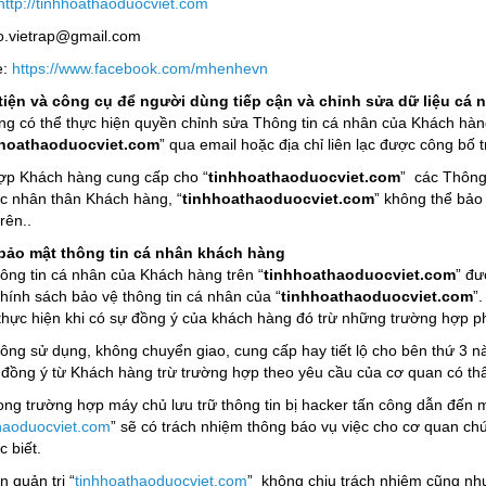
http://tinhhoathaoduocviet.com
fo.vietrap@gmail.com
e:
https://www.facebook.com/mhenhevn
iện và công cụ để người dùng tiếp cận và chỉnh sửa dữ liệu cá 
g có thể thực hiện quyền chỉnh sửa Thông tin cá nhân của Khách hàng
hhoathaoduocviet.com
” qua email hoặc địa chỉ liên lạc được công bố 
ợp Khách hàng cung cấp cho “
tinhhoathaoduocviet.com
” các Thông
c nhân thân Khách hàng, “
tinhhoathaoduocviet.com
” không thể bảo
rên..
bảo mật thông tin cá nhân khách hàng
tin cá nhân của Khách hàng trên “
tinhhoathaoduocviet.com
” đư
chính sách bảo vệ thông tin cá nhân của “
tinhhoathaoduocviet.com
”
thực hiện khi có sự đồng ý của khách hàng đó trừ những trường hợp ph
ử dụng, không chuyển giao, cung cấp hay tiết lộ cho bên thứ 3 nào
đồng ý từ Khách hàng trừ trường hợp theo yêu cầu của cơ quan có t
rường hợp máy chủ lưu trữ thông tin bị hacker tấn công dẫn đến m
haoduocviet.com
” sẽ có trách nhiệm thông báo vụ việc cho cơ quan chứ
 biết.
uản trị “
tinhhoathaoduocviet.com
” không chịu trách nhiệm cũng như