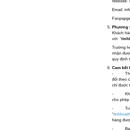
Website:
Email: in
Fanpapg
Phương t
Khách hàn
với “
tin
Trường h
nhận đượ
quy định t
Cam kết 
- Thông 
đối theo 
chỉ được 
- Không s
cho phép 
- Trong t
“
tinhhoat
hàng được
- Ban q