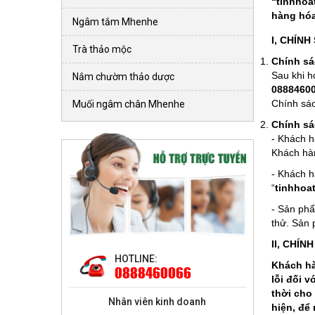
“tinhhoa
hàng hóa
Ngâm tắm Mhenhe
I, CHÍN
Trà thảo mộc
Chính sá
Sau khi h
Nắm chườm thảo dược
0888460
Chính sác
Muối ngâm chân Mhenhe
Chính sác
- Khách h
Khách hà
- Khách hà
“
tinhhoa
- Sản phẩ
thử. Sản 
II, CHÍ
HOTLINE:
Khách hà
0888460066
lỗi đối 
thời cho
Nhân viên kinh doanh
hiện, để