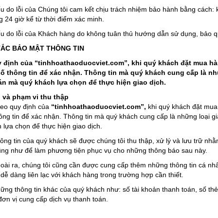
lỗi của Chúng tôi cam kết chịu trách nhiệm bảo hành bằng cách: kh
g 24 giờ kể từ thời điểm xác minh.
 lỗi của Khách hàng do không tuân thủ hướng dẫn sử dụng, bảo quả
Y TẮC BẢO MẬT THÔNG TIN
 định của “tinhhoathaoduocviet.com”, khi quý khách đặt mua hàn
số thông tin để xác nhận. Thông tin mà quý khách cung cấp là n
án mà quý khách lựa chọn để thực hiện giao dịch.
 và phạm vi thu thập
quy định của
“tinhhoathaoduocviet.com”,
khi quý khách đặt mua 
ông tin để xác nhận. Thông tin mà quý khách cung cấp là những loại g
 lựa chọn để thực hiện giao dịch.
in của quý khách sẽ được chúng tôi thu thập, xử lý và lưu trữ nhằ
ũng như để làm phương tiện phục vụ cho những thông báo sau này.
a, chúng tôi cũng cần được cung cấp thêm những thông tin cá nhân cụ
 dễ dàng liên lạc với khách hàng trong trường hợp cần thiết.
hông tin khác của quý khách như: số tài khoản thanh toán, số thẻ 
 đơn vị cung cấp dịch vụ thanh toán.