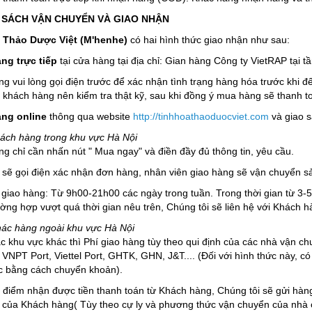
H SÁCH VẬN CHUYỂN VÀ GIAO NHẬN
 Thảo Dược Việt (M'henhe)
có hai hình thức giao nhận như sau:
ng trực tiếp
tại cửa hàng tại địa chỉ: Gian hàng Công ty VietRAP t
g vui lòng gọi điện trước để xác nhận tình trạng hàng hóa trước khi đ
khách hàng nên kiểm tra thật kỹ, sau khi đồng ý mua hàng sẽ thanh toán
àng online
thông qua website
http://tinhhoathaoduocviet.com
và giao s
hách hàng trong khu vực Hà Nội
g chỉ cần nhấn nút " Mua ngay" và điền đầy đủ thông tin, yêu cầu.
 sẽ gọi điện xác nhận đơn hàng, nhân viên giao hàng sẽ vận chuyển s
giao hàng: Từ 9h00-21h00 các ngày trong tuần. Trong thời gian từ 3-5 gi
ường hợp vượt quá thời gian nêu trên, Chúng tôi sẽ liên hệ với Khách 
hác hàng ngoài khu vực Hà Nội
ác khu vực khác thì Phí giao hàng tùy theo qui định của các nhà vận ch
VNPT Port, Viettel Port, GHTK, GHN, J&T.... (Đối với hình thức này, 
c bằng cách chuyển khoản).
i điểm nhận được tiền thanh toán từ Khách hàng, Chúng tôi sẽ gửi hà
hỉ của Khách hàng( Tùy theo cự ly và phương thức vận chuyển của nhà 