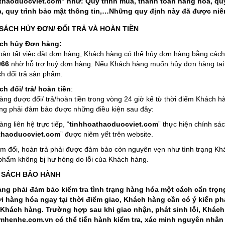
thaoduocviet.com” như: Quy trình mua, thanh toán hàng hóa, quy 
, quy trình bảo mật thông tin,…Những quy định này đã được niêm
H SÁCH HỦY ĐƠN/ ĐỔI TRẢ VÀ HOÀN TIỀN
ch hủy Đơn hàng:
oàn tất việc đặt đơn hàng, Khách hàng có thể hủy đơn hàng bằng cách c
066
nhờ hỗ trợ huỷ đơn hàng. Nếu Khách hàng muốn hủy đơn hàng tại t
h đổi trả sản phẩm.
h đổi/ trả/ hoàn tiền
:
àng được đổi/ trả/hoàn tiền trong vòng 24 giờ kể từ thời điểm Khách 
ng phải đảm bảo được những điều kiện sau đây:
ng liên hệ trực tiếp, “
tinhhoathaoduocviet.com
” thực hiện chính sách
thaoduocviet.com
” được niêm yết trên website.
m đổi, hoàn trả phải được đảm bảo còn nguyên vẹn như tình trạng 
phẩm không bị hư hỏng do lỗi của Khách hàng.
NH SÁCH BẢO HÀNH
ng phải đảm bảo kiểm tra tình trạng hàng hóa một cách cẩn trọn
với hàng hóa ngay tại thời điểm giao, Khách hàng cần có ý kiến ph
 Khách hàng. Trường hợp sau khi giao nhận, phát sinh lỗi, Khách
 mhenhe.com.vn có thể tiến hành kiểm tra, xác minh nguyên nhân