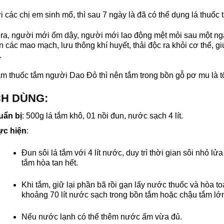
i các chị em sinh mổ, thì sau 7 ngày là đã có thể dụng lá thuốc 
ra, người mới ốm dậy, người mới lao động mệt mỏi sau một ng
n các mao mạch, lưu thông khí huyết, thải độc ra khỏi cơ thể, gi
.
m thuốc tắm người Dao Đỏ thì nên tắm trong bồn gỗ pơ mu là tố
H DÙNG:
uẩn bị
: 500g lá tắm khô, 01 nồi đun, nước sạch 4 lít.
ực hiện
:
Đun sôi lá tắm với 4 lít nước, duy trì thời gian sôi nhỏ l
tắm hòa tan hết.
Khi tắm, giữ lại phần bã rồi gạn lấy nước thuốc và hòa t
khoảng 70 lít nước sạch trong bồn tắm hoặc chậu tắm lớ
Nếu nước lạnh có thể thêm nước ấm vừa đủ.