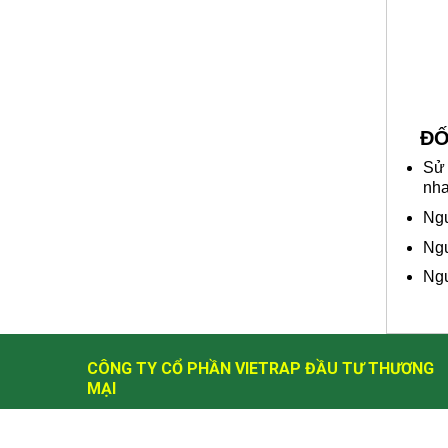
ĐỐ
Sử 
nha
Ngư
Ngư
Ngư
CÔNG TY CỔ PHẦN VIETRAP ĐẦU TƯ THƯƠNG
MẠI
Số 489 Hoàng Quốc Việt - Trung tâm XTTM Bộ Nông
Nghiệp