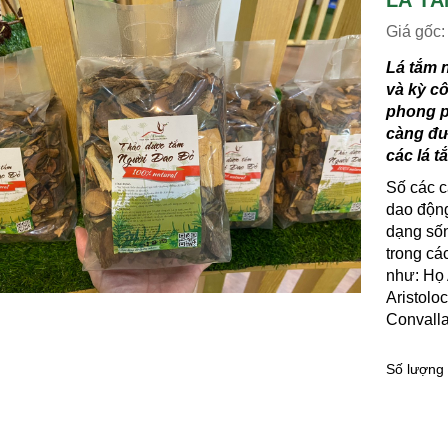
LÁ T
Giá gốc
Lá tắm n
và kỳ c
phong p
càng đư
các lá 
Số các câ
dao động
dạng sốn
trong cá
như: Họ 
Aristolo
Convall
Số lượng