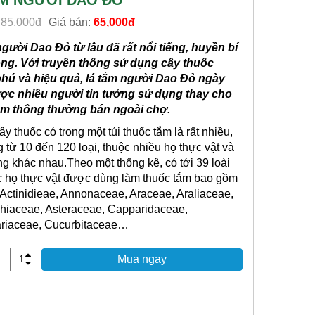
ẮM NGƯỜI DAO ĐỎ
:
85,000đ
Giá bán:
65,000đ
gười Dao Đỏ từ lâu đã rất nổi tiếng, huyền bí
ông. Với truyền thống sử dụng cây thuốc
hú và hiệu quả, lá tắm người Dao Đỏ ngày
ợc nhiều người tin tưởng sử dụng thay cho
tắm thông thường bán ngoài chợ.
y thuốc có trong một túi thuốc tắm là rất nhiều,
 từ 10 đến 120 loại, thuộc nhiều họ thực vật và
g khác nhau.Theo một thống kê, có tới 39 loài
c họ thực vật được dùng làm thuốc tắm bao gồm
Actinidieae, Annonaceae, Araceae, Araliaceae,
chiaceae, Asteraceae, Capparidaceae,
ariaceae, Cucurbitaceae…
Mua ngay