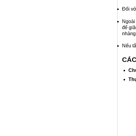
Đối vớ
Ngoài 
để giã
nhàng
Nếu tắ
CÁC
Ch
Th