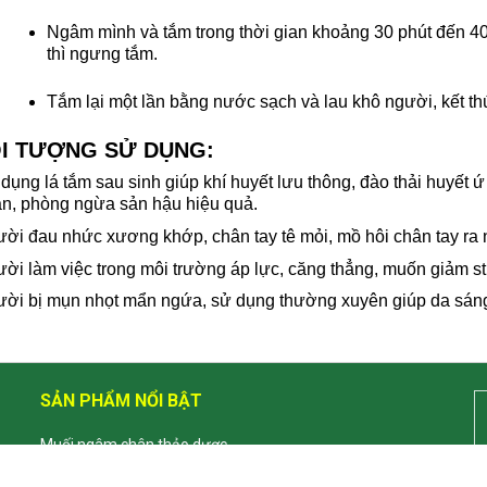
Ngâm mình và tắm trong thời gian khoảng 30 phút đến 40 
thì ngưng tắm.
Tắm lại một lần bằng nước sạch và lau khô người, kết th
I TƯỢNG SỬ DỤNG:
dụng lá tắm sau sinh giúp khí huyết lưu thông, đào thải huyết 
n, phòng ngừa sản hậu hiệu quả.
ời đau nhức xương khớp, chân tay tê mỏi, mồ hôi chân tay ra n
ời làm việc trong môi trường áp lực, căng thẳng, muốn giảm st
ời bị mụn nhọt mẩn ngứa, sử dụng thường xuyên giúp da sáng
SẢN PHẨM NỔI BẬT
Muối ngâm chân thảo dược
Đai chườm thảo dược