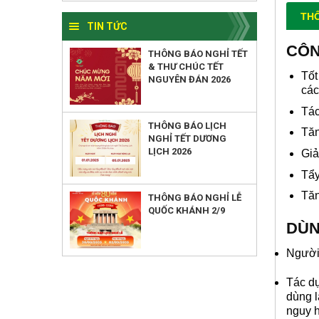
THÔ
TIN TỨC
CÔN
THÔNG BÁO NGHỈ TẾT
& THƯ CHÚC TẾT
Tốt
NGUYÊN ĐÁN 2026
các
Tác
THÔNG BÁO LỊCH
Tăn
NGHỈ TẾT DƯƠNG
LỊCH 2026
Giả
Tẩy
Tăn
THÔNG BÁO NGHỈ LỄ
QUỐC KHÁNH 2/9
DÙN
Người 
Tác dụ
dùng l
nguy 