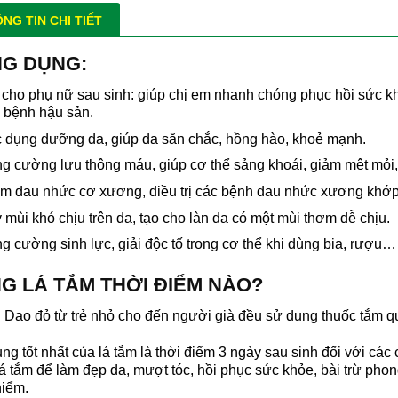
NG TIN CHI TIẾT
G DỤNG:
 cho phụ nữ sau sinh: giúp chị em nhanh chóng phục hồi sức k
 bệnh hậu sản.
 dụng dưỡng da, giúp da săn chắc, hồng hào, khoẻ mạnh.
g cường lưu thông máu, giúp cơ thể sảng khoái, giảm mệt mỏi,
m đau nhức cơ xương, điều trị các bệnh đau nhức xương khớp, c
 mùi khó chịu trên da, tạo cho làn da có một mùi thơm dễ chịu.
g cường sinh lực, giải độc tố trong cơ thể khi dùng bia, rượu…
G LÁ TẮM THỜI ĐIỂM NÀO?
Dao đỏ từ trẻ nhỏ cho đến người già đều sử dụng thuốc tắm qu
ng tốt nhất của lá tắm là thời điểm 3 ngày sau sinh đối với cá
á tắm để làm đẹp da, mượt tóc, hồi phục sức khỏe, bài trừ phon
hiểm.